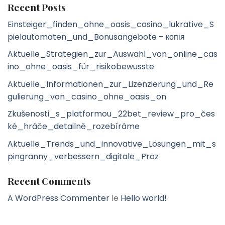
Recent Posts
Einsteiger_finden_ohne_oasis_casino_lukrative_S
pielautomaten_und_Bonusangebote – копія
Aktuelle_Strategien_zur_Auswahl_von_online_cas
ino_ohne_oasis_für_risikobewusste
Aktuelle_Informationen_zur_Lizenzierung_und_Re
gulierung_von_casino_ohne_oasis_on
Zkušenosti_s_platformou_22bet_review_pro_čes
ké_hráče_detailně_rozebíráme
Aktuelle_Trends_und_innovative_Lösungen_mit_s
pingranny_verbessern_digitale_Proz
Recent Comments
A WordPress Commenter
le
Hello world!